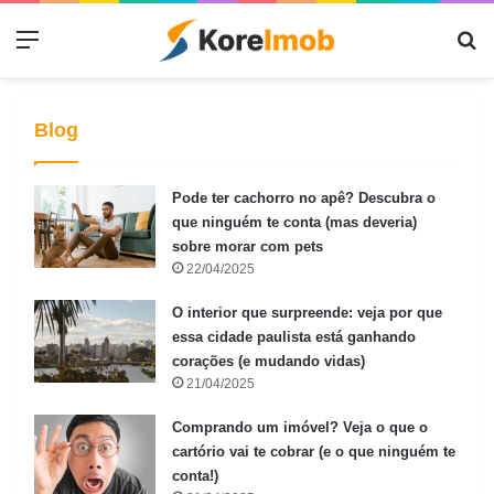
Menu
Pr
Blog
Pode ter cachorro no apê? Descubra o
que ninguém te conta (mas deveria)
sobre morar com pets
22/04/2025
O interior que surpreende: veja por que
essa cidade paulista está ganhando
corações (e mudando vidas)
21/04/2025
Comprando um imóvel? Veja o que o
cartório vai te cobrar (e o que ninguém te
conta!)