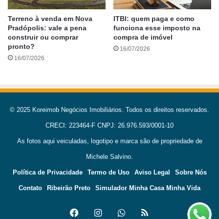
Terreno à venda em Nova
ITBI: quem paga e como
Pradópolis: vale a pena
funciona esse imposto na
construir ou comprar
compra de imóvel
pronto?
16/07/2026
16/07/2026
© 2025 Koreimob Negócios Imobiliários. Todos os direitos reservados.
CRECI: 223464-F CNPJ: 26.976.593/0001-10
As fotos aqui veiculadas, logotipo e marca são de propriedade de
Michele Salvino.
Política de Privacidade
Termo de Uso
Aviso Legal
Sobre Nós
Contato
Ribeirão Preto
Simulador Minha Casa Minha Vida
Facebook
Instagram
WhatsApp
RSS