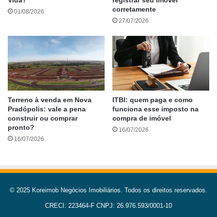
corretamente
01/08/2026
27/07/2026
Terreno à venda em Nova
ITBI: quem paga e como
Pradópolis: vale a pena
funciona esse imposto na
construir ou comprar
compra de imóvel
pronto?
16/07/2026
16/07/2026
© 2025 Koreimob Negócios Imobiliários. Todos os direitos reservados.
CRECI: 223464-F CNPJ: 26.976.593/0001-10