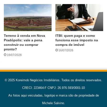
Terreno à venda em Nova
ITBI: quem paga e como
Pradópolis: vale a pena
funciona esse imposto na
construir ou comprar
compra de imóvel
pronto?
16/07/2026
16/07/2026
© 2025 Koreimob Negócios Imobiliários. Todos os direitos reservados.
CRECI: 223464-F CNPJ: 26.976.593/0001-10
As fotos aqui veiculadas, logotipo e marca são de propriedade de
Michele Salvino.