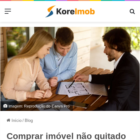
Menu
Pr
Imagem: Reprodução do Canva Pro
Início
/
Blog
Comprar imóvel não quitado