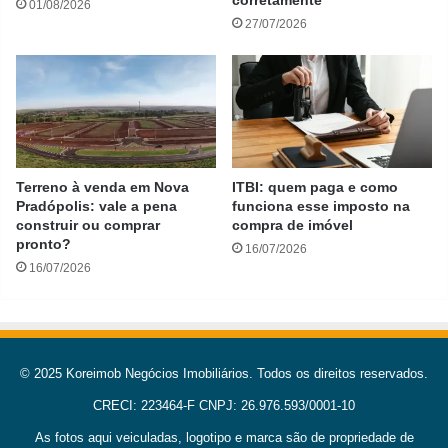
corretamente
01/08/2026
27/07/2026
Terreno à venda em Nova
ITBI: quem paga e como
Pradópolis: vale a pena
funciona esse imposto na
construir ou comprar
compra de imóvel
pronto?
16/07/2026
16/07/2026
© 2025 Koreimob Negócios Imobiliários. Todos os direitos reservados.
CRECI: 223464-F CNPJ: 26.976.593/0001-10
As fotos aqui veiculadas, logotipo e marca são de propriedade de