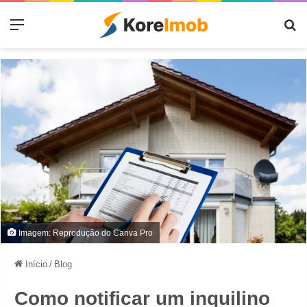
Menu
Pr
Imagem: Reprodução do Canva Pro
Início
/
Blog
Como notificar um inquilino