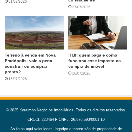
01/08/2026
27/07/2026
Terreno à venda em Nova
ITBI: quem paga e como
Pradópolis: vale a pena
funciona esse imposto na
construir ou comprar
compra de imóvel
pronto?
16/07/2026
16/07/2026
© 2025 Koreimob Negócios Imobiliários. Todos os direitos reservados.
CRECI: 223464-F CNPJ: 26.976.593/0001-10
As fotos aqui veiculadas, logotipo e marca são de propriedade de