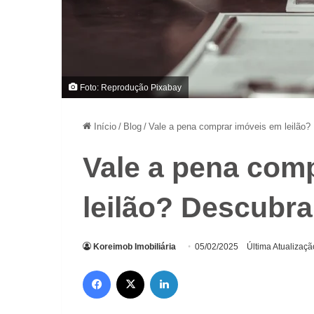
Foto: Reprodução Pixabay
Início
/
Blog
/
Vale a pena comprar imóveis em leilão?
Vale a pena com
leilão? Descubra
Koreimob Imobiliária
05/02/2025
Última Atualizaç
Facebook
X
Linkedin