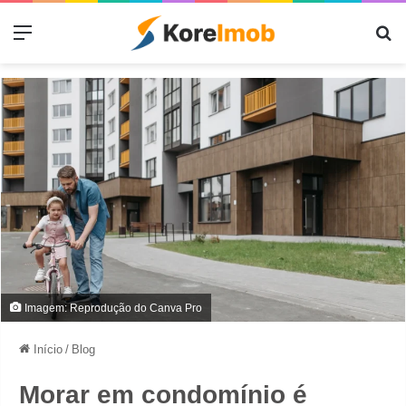
Menu
Pr
Imagem: Reprodução do Canva Pro
Início
/
Blog
Morar em condomínio é