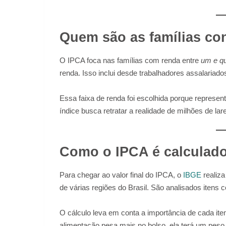
Quem são as famílias co
O IPCA foca nas famílias com renda entre
um e qu
renda. Isso inclui desde trabalhadores assalaria
Essa faixa de renda foi escolhida porque represen
índice busca retratar a realidade de milhões de lar
Como o IPCA é calculad
Para chegar ao valor final do IPCA, o
IBGE
realiz
de várias regiões do Brasil. São analisados itens 
O cálculo leva em conta a importância de cada it
alimentação pesa mais no bolso, ela terá um peso