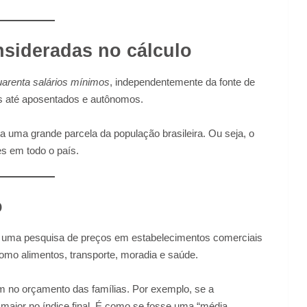
nsideradas no cálculo
arenta salários mínimos
, independentemente da fonte de
dos até aposentados e autônomos.
ta uma grande parcela da população brasileira. Ou seja, o
es em todo o país.
o
a uma pesquisa de preços em estabelecimentos comerciais
como alimentos, transporte, moradia e saúde.
em no orçamento das famílias. Por exemplo, se a
 maior no índice final. É como se fosse uma “média