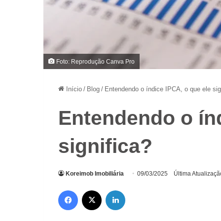
Foto: Reprodução Canva Pro
Início
/
Blog
/
Entendendo o índice IPCA, o que ele sig
Entendendo o índ
significa?
Koreimob Imobiliária
09/03/2025
Última Atualizaç
Facebook
X
Linkedin