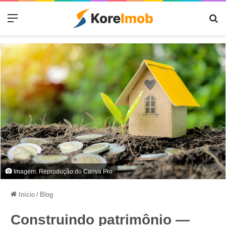
Menu
Pr
Imagem: Reprodução do Canva Pro
Início
/
Blog
Construindo patrimônio —