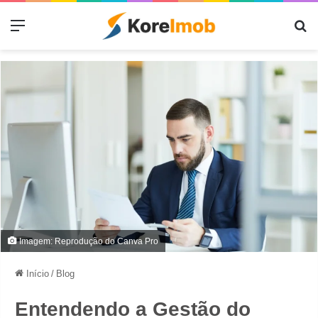
Menu
Pr
Imagem: Reprodução do Canva Pro
Início
/
Blog
Entendendo a Gestão do