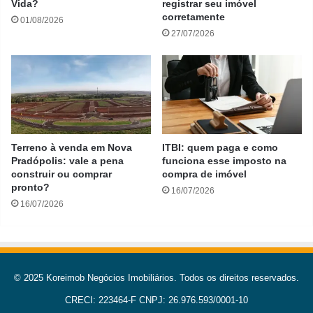
Vida?
registrar seu imóvel
corretamente
01/08/2026
27/07/2026
Terreno à venda em Nova
ITBI: quem paga e como
Pradópolis: vale a pena
funciona esse imposto na
construir ou comprar
compra de imóvel
pronto?
16/07/2026
16/07/2026
© 2025 Koreimob Negócios Imobiliários. Todos os direitos reservados.
CRECI: 223464-F CNPJ: 26.976.593/0001-10