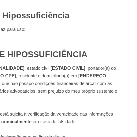
 Hipossuficiência
caz para uso:
 HIPOSSUFICIÊNCIA
NALIDADE]
, estado civil
[ESTADO CIVIL]
, portador(a) do
O CPF]
, residente e domiciliado(a) em
[ENDEREÇO
is, que não possuo condições financeiras de arcar com as
ios advocatícios, sem prejuízo do meu próprio sustento e
 está sujeita à verificação da veracidade das informações
 e criminalmente
em caso de falsidade.
eclaração para os fins de direito.