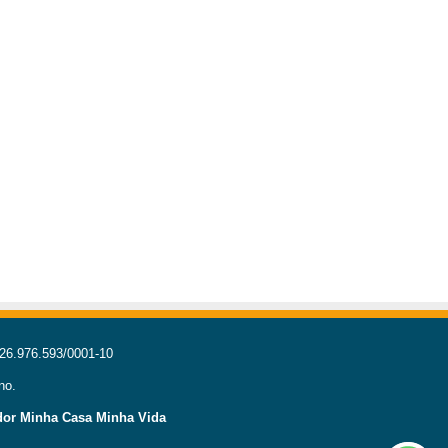
 26.976.593/0001-10
no.
or Minha Casa Minha Vida