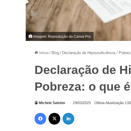
Imagem: Reprodução do Canva Pro
Início
/
Blog
/
Declaração de Hipossuficiência / Pobrez
Declaração de Hi
Pobreza: o que é
Michele Salvino
29/03/2025
Última Atualização 13
Facebook
X
Linkedin