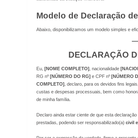
Modelo de Declaração de
Abaixo, disponibilizamos um modelo simples e efi
DECLARAÇÃO DE
Eu,
[NOME COMPLETO]
, nacionalidade
[NACIO
RG nº
[NÚMERO DO RG]
e CPF nº
[NÚMERO D
COMPLETO]
, declaro, para os devidos fins lega
custas e despesas processuais, bem como honorár
de minha família.
Declaro ainda estar ciente de que esta declaração
prestadas, podendo ser responsabilizado(a)
civil
Por ser a expressão da verdade, firmo a presente d