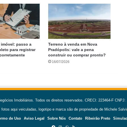
 imóvel: passo a
Terreno à venda em Nova
eto para registrar
Pradópolis: vale a pena
 corretamente
construir ou comprar pronto?
16/07/2026
gócios Imobiliários. Todos os direitos reservados. CRECI: 223464-F CNPJ:
 fotos aqui veiculadas, logotipo e marca são de propriedade de Michele Salvi
ermo de Uso
Aviso Legal
Sobre Nós
Contato
Ribeirão Preto
Simulad
Facebook
Instagram
WhatsApp
RSS