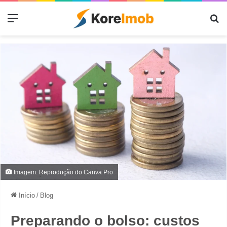
Menu
Pr
Imagem: Reprodução do Canva Pro
Início
/
Blog
Preparando o bolso: custos