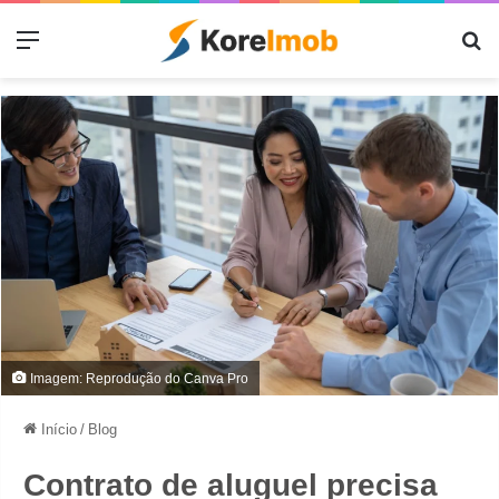
Menu
Pr
Imagem: Reprodução do Canva Pro
Início
/
Blog
Contrato de aluguel precisa