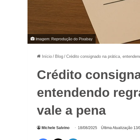
Imagem: Reprodução do Pixabay
Início
/
Blog
/
Crédito consignado na prática, entenden
Crédito consigna
entendendo regr
vale a pena
Michele Salvino
18/08/2025
Última Atualização 13
Facebook
X
Linkedin