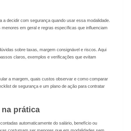
da a decidir com segurança quando usar essa modalidade.
s menores em geral e regras específicas que influenciam
 dúvidas sobre taxas, margem consignável e riscos. Aqui
passos claros, exemplos e verificações que evitam
cular a margem, quais custos observar e como comparar
klist de segurança e um plano de ação para contratar
na prática
ontadas automaticamente do salário, benefício ou
s taxas costumam ser menores que em modalidades sem