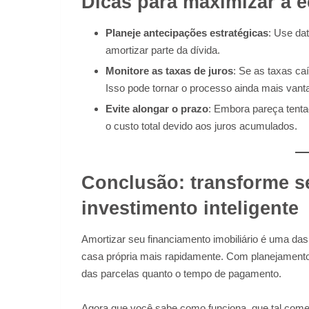
Dicas para maximizar a 
Planeje antecipações estratégicas
: Use da
amortizar parte da dívida.
Monitore as taxas de juros
: Se as taxas caí
Isso pode tornar o processo ainda mais vant
Evite alongar o prazo
: Embora pareça tenta
o custo total devido aos juros acumulados.
Conclusão: transforme 
investimento inteligente
Amortizar seu financiamento imobiliário é uma da
casa própria mais rapidamente. Com planejamento 
das parcelas quanto o tempo de pagamento.
Agora que você sabe como funciona, que tal come