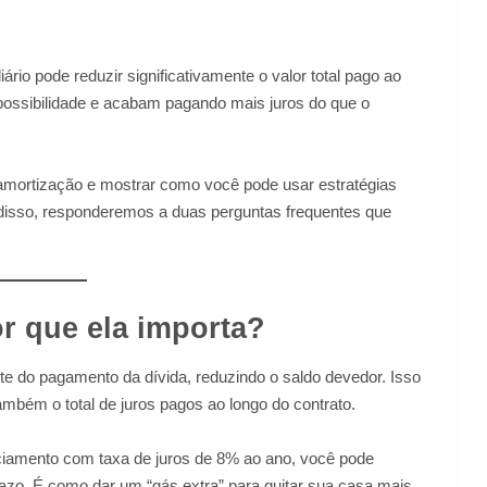
ário pode reduzir significativamente o valor total pago ao
possibilidade e acabam pagando mais juros do que o
amortização e mostrar como você pode usar estratégias
 disso, responderemos a duas perguntas frequentes que
r que ela importa?
rte do pagamento da dívida, reduzindo o saldo devedor. Isso
ambém o total de juros pagos ao longo do contrato.
ciamento com taxa de juros de 8% ao ano, você pode
azo. É como dar um “gás extra” para quitar sua casa mais