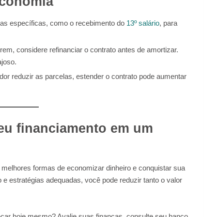
economia
tas específicas, como o recebimento do
13º salário
, para
rem, considere refinanciar o contrato antes de amortizar.
ajoso.
dor reduzir as parcelas, estender o contrato pode aumentar
seu financiamento em um
s melhores formas de economizar dinheiro e conquistar sua
e estratégias adequadas, você pode reduzir tanto o valor
çar hoje mesmo? Avalie suas finanças, consulte seu banco