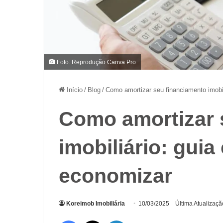
Foto: Reprodução Canva Pro
Início
/
Blog
/
Como amortizar seu financiamento imobil
Como amortizar 
imobiliário: gui
economizar
Koreimob Imobiliária
10/03/2025
Última Atualizaç
Facebook
X
Linkedin