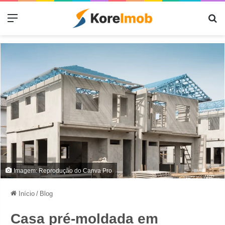
Menu
Pr
Imagem: Reprodução do Canva Pro
Início
/
Blog
Casa pré-moldada em