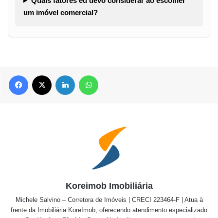
Quais fatores eu devo considerar ao escolher
um imóvel comercial?
Facebook
X
Linkedin
WhatsApp
Koreimob Imobiliária
Michele Salvino – Corretora de Imóveis | CRECI 223464-F | Atua à
frente da Imobiliária KoreImob, oferecendo atendimento especializado