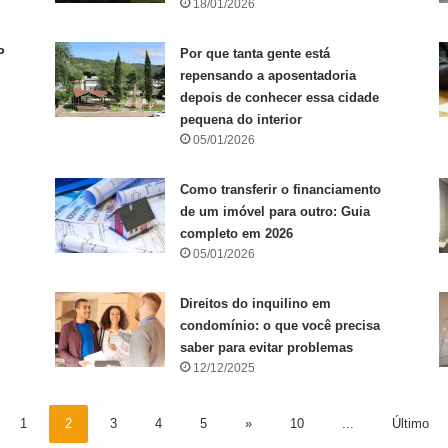
18/01/2026
P
Por que tanta gente está
repensando a aposentadoria
depois de conhecer essa cidade
pequena do interior
05/01/2026
Como transferir o financiamento
de um imóvel para outro: Guia
completo em 2026
05/01/2026
Direitos do inquilino em
condomínio: o que você precisa
saber para evitar problemas
12/12/2025
1
2
3
4
5
»
10
...
Último