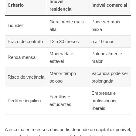
Imóvel
Critério
Imóvel comercial
residencial
Geralmente mais
Pode ser mais
Liquidez
alta
baixa
Prazo de contrato
12 a 30 meses
5 a 10 anos
Moderada e
Potencialmente
Renda mensal
estável
maior
Menor tempo
Vacância pode ser
Risco de vacância
ocioso
prolongada
Empresas e
Famílias e
Perfil de inquilino
profissionais
estudantes
liberais
A escolha entre esses dois perfis depende do capital disponível,