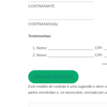
__________________________________
CONTRATANTE
__________________________________
CONTRATADO(A)
Testemunhas:
Nome: ________________________ CPF: _
Nome: ________________________ CPF: _
Download do contrato
Este modelo de contrato é uma sugestão e deve s
partes envolvidas e, se necessário, revisado por