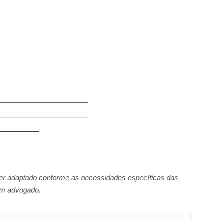
_______________________
_______________________
er adaptado conforme as necessidades específicas das
 um advogado.