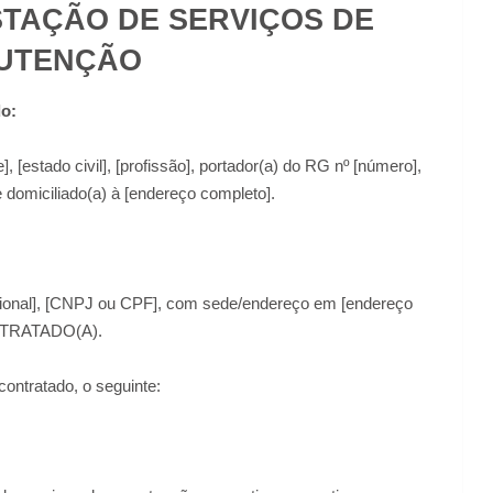
TAÇÃO DE SERVIÇOS DE
UTENÇÃO
do:
, [estado civil], [profissão], portador(a) do RG nº [número],
 domiciliado(a) à [endereço completo].
sional], [CNPJ ou CPF], com sede/endereço em [endereço
ONTRATADO(A).
 contratado, o seguinte: