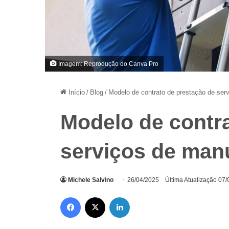
Imagem: Reprodução do Canva Pro
Início
/
Blog
/
Modelo de contrato de prestação de ser
Modelo de contr
serviços de man
Michele Salvino
26/04/2025
Última Atualização 07
Facebook
X
Linkedin