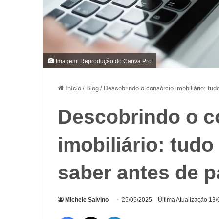
Imagem: Reprodução do Canva Pro
Início
/
Blog
/
Descobrindo o consórcio imobiliário: tud
Descobrindo o c
imobiliário: tud
saber antes de p
Michele Salvino
25/05/2025
Última Atualização 13
Facebook
X
Linkedin