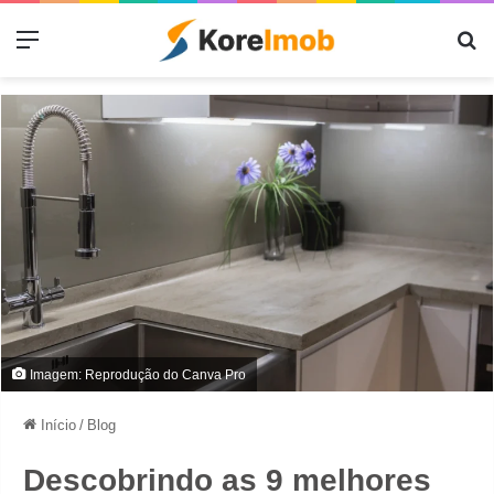
Menu
Pr
Imagem: Reprodução do Canva Pro
Início
/
Blog
Descobrindo as 9 melhores