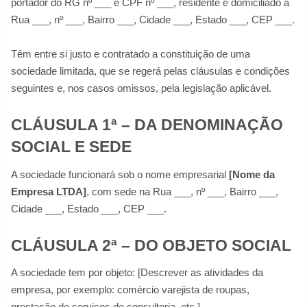
portador do RG nº ___ e CPF nº ___, residente e domiciliado à
Rua ___, nº ___, Bairro ___, Cidade ___, Estado ___, CEP ___.
Têm entre si justo e contratado a constituição de uma
sociedade limitada, que se regerá pelas cláusulas e condições
seguintes e, nos casos omissos, pela legislação aplicável.
CLÁUSULA 1ª – DA DENOMINAÇÃO
SOCIAL E SEDE
A sociedade funcionará sob o nome empresarial
[Nome da
Empresa LTDA]
, com sede na Rua ___, nº ___, Bairro ___,
Cidade ___, Estado ___, CEP ___.
CLÁUSULA 2ª – DO OBJETO SOCIAL
A sociedade tem por objeto: [Descrever as atividades da
empresa, por exemplo: comércio varejista de roupas,
prestação de serviços de consultoria, etc.].