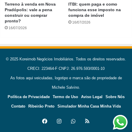
Terreno à venda em Nova
ITBI: quem paga e como
Pradópolis: vale a pena
funciona esse imposto na
construir ou comprar
compra de imóvel
pronto?
16/07/2026
16/07/2026
© 2025 Koreimob Negócios Imobiliários. Todos os direitos reservados.
CRECI: 223464-F CNPJ: 26.976.593/0001-10
As fotos aqui veiculadas, logotipo e marca são de propriedade de
Michele Salvino.
Política de Privacidade
Termo de Uso
Aviso Legal
Sobre Nós
Contato
Ribeirão Preto
Simulador Minha Casa Minha Vida
Facebook
Instagram
WhatsApp
RSS