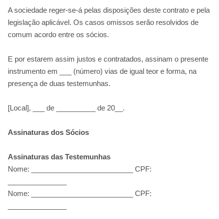
A sociedade reger-se-á pelas disposições deste contrato e pela
legislação aplicável. Os casos omissos serão resolvidos de
comum acordo entre os sócios.
E por estarem assim justos e contratados, assinam o presente
instrumento em ___ (número) vias de igual teor e forma, na
presença de duas testemunhas.
[Local], ___ de __________ de 20__.
Assinaturas dos Sócios
Assinaturas das Testemunhas
Nome: __________________________ CPF:
_______________
Nome: __________________________ CPF:
_______________