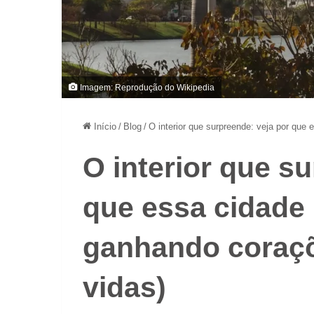
Imagem: Reprodução do Wikipedia
Início
/
Blog
/
O interior que surpreende: veja por que
O interior que s
que essa cidade 
ganhando coraç
vidas)