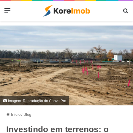
Menu
Pr
Imagem: Reprodução do Canva Pro
Início
/
Blog
Investindo em terrenos: o