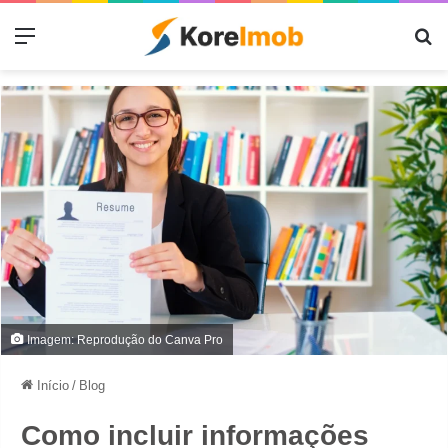
Menu
Pr
Imagem: Reprodução do Canva Pro
Início
/
Blog
Como incluir informações