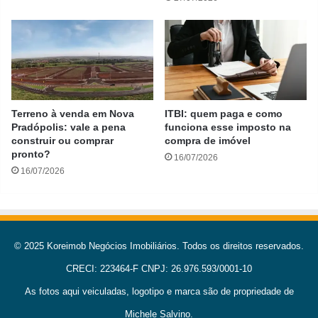
Terreno à venda em Nova
ITBI: quem paga e como
Pradópolis: vale a pena
funciona esse imposto na
construir ou comprar
compra de imóvel
pronto?
16/07/2026
16/07/2026
© 2025 Koreimob Negócios Imobiliários. Todos os direitos reservados.
CRECI: 223464-F CNPJ: 26.976.593/0001-10
As fotos aqui veiculadas, logotipo e marca são de propriedade de
Michele Salvino.