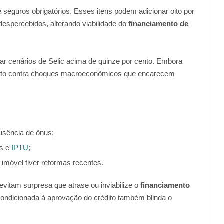
 e seguros obrigatórios. Esses itens podem adicionar oito por
despercebidos, alterando viabilidade do
financiamento de
tar cenários de Selic acima de quinze por cento. Embora
ento contra choques macroeconômicos que encarecem
ausência de ônus;
is e
IPTU
;
 imóvel tiver reformas recentes.
vitam surpresa que atrase ou inviabilize o
financiamento
a condicionada à aprovação do crédito também blinda o