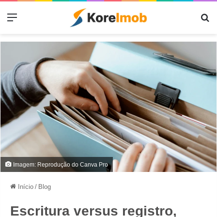
Menu
Pr
Imagem: Reprodução do Canva Pro
Início
/
Blog
Escritura versus registro,