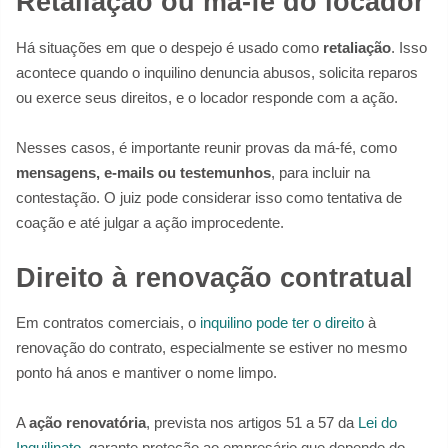
Retaliação ou má-fé do locador
Há situações em que o despejo é usado como
retaliação
. Isso
acontece quando o inquilino denuncia abusos, solicita reparos
ou exerce seus direitos, e o locador responde com a ação.
Nesses casos, é importante reunir provas da má-fé, como
mensagens, e-mails ou testemunhos
, para incluir na
contestação. O juiz pode considerar isso como tentativa de
coação e até julgar a ação improcedente.
Direito à renovação contratual
Em contratos comerciais, o
inquilino pode ter o direito
à
renovação do contrato, especialmente se estiver no mesmo
ponto há anos e mantiver o nome limpo.
A
ação renovatória
, prevista nos artigos 51 a 57 da
Lei do
Inquilinato
, garante proteção ao empresário que depende do