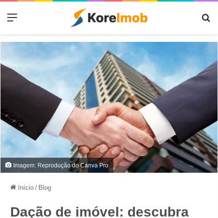
Menu
Pr
Imagem: Reprodução do Canva Pro
Início
/
Blog
Dação de imóvel: descubra