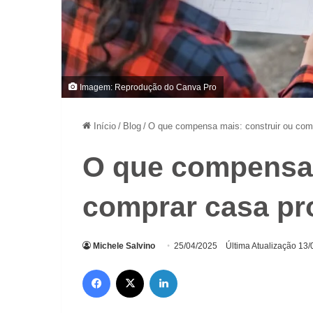
Imagem: Reprodução do Canva Pro
Início
/
Blog
/
O que compensa mais: construir ou com
O que compensa 
comprar casa pr
Michele Salvino
25/04/2025
Última Atualização 13
Facebook
X
Linkedin