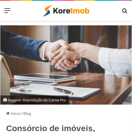
Menu
Pr
Imagem: Reprodução do Canva Pro
Início
/
Blog
Consórcio de imóveis,