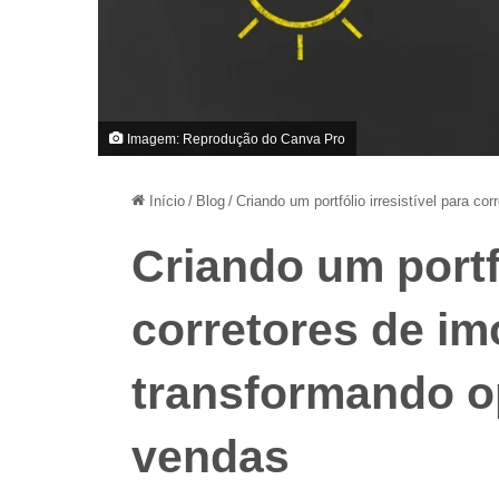
Imagem: Reprodução do Canva Pro
Início
/
Blog
/
Criando um portfólio irresistível para c
Criando um portfó
corretores de im
transformando o
vendas