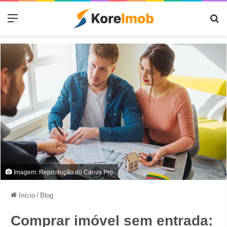
Menu
Pr
Imagem: Reprodução do Canva Pro
Início
/
Blog
Comprar imóvel sem entrada: